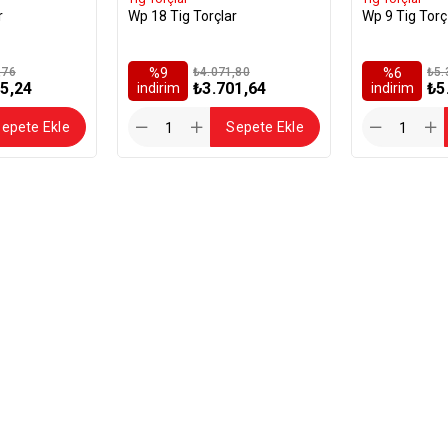
r
Wp 18 Tig Torçlar
Wp 9 Tig Torç
,76
%9
₺4.071,80
%6
₺5.
5,24
₺3.701,64
₺5
i̇ndirim
i̇ndirim
epete Ekle
Sepete Ekle