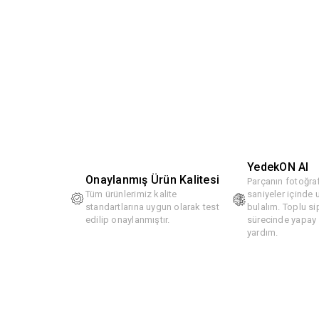
YedekON AI
Onaylanmış Ürün Kalitesi
Parçanın fotoğraf
Tüm ürünlerimiz kalite
saniyeler içinde
standartlarına uygun olarak test
bulalım. Toplu si
edilip onaylanmıştır.
sürecinde yapay z
yardım.