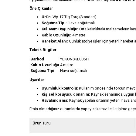
Öne Çıkanlar
Ürün:
Wp 17 Tig Torç (Standart)
Soğutma Tipi:
Hava soğutmalı
Kullanım Uygunluğu:
Orta kalınlıktaki malzemelerin ka
Kablo Uzunluğu:
4 metre
Hareket Alanı:
Günlük atölye işleri için yeterli hareket 
Teknik Bilgiler
Barkod
YDKONSKE005TT
Kablo Uzunluğu
4 metre
Soğutma Tipi
Hava soğutmalı
Uyarılar
Uyumluluk kontrolü:
Kullanım öncesinde torcun mevcut
Kişisel koruyucu donanım:
Kaynak esnasında uygun ka
Havalandırma:
Kaynak yapılan ortamın yeterli havala
Emin olmadığınız durumlarda yapay zekamız ile iletişime geçeb
Ürün Türü