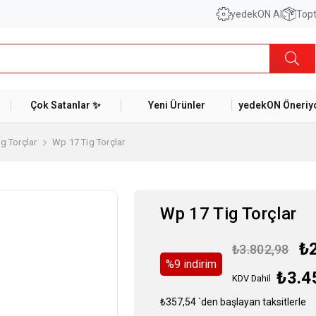
yedekON AI
Topt
Çok Satanlar ✨
Yeni Ürünler
yedekON Öneriyo
ig Torçlar
Wp 17 Tig Torçlar
Wp 17 Tig Torçlar
₺
₺3.802,98
%
9
i̇ndirim
₺3.4
KDV Dahil
₺357,54
`den başlayan taksitlerle