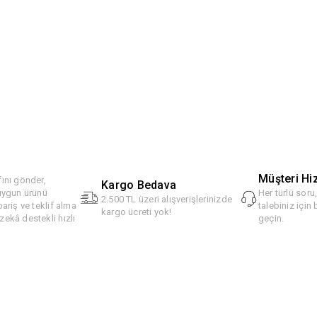
Müşteri Hi
ını gönder,
Kargo Bedava
 uygun ürünü
Her türlü soru
2.500 TL üzeri alışverişlerinizde
pariş ve teklif alma
talebiniz için 
kargo ücreti yok!
ekâ destekli hızlı
geçin.