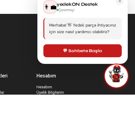
×
yedekON Destek
👨‍💼
Çevrimiçi
Merhaba! 👋 Yedek parça ihtiyacınız
için size nasıl yardımcı olabiliriz?
💬 Sohbete Başla
leri
Hesabım
Hesabım
lar
Üyelik Bilgilerim
Sepetim
İade Taleplerim
rmu
Favori Ürünlerim
mu
Sipariş Takip