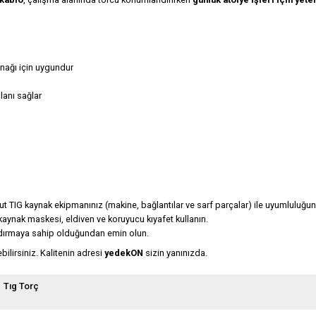
ynağı için uygundur
alanı sağlar
 TIG kaynak ekipmanınız (makine, bağlantılar ve sarf parçalar) ile uyumluluğu
ynak maskesi, eldiven ve koruyucu kıyafet kullanın.
ndırmaya sahip olduğundan emin olun.
ilirsiniz. Kalitenin adresi
yedekON
sizin yanınızda.
Tıg Torç