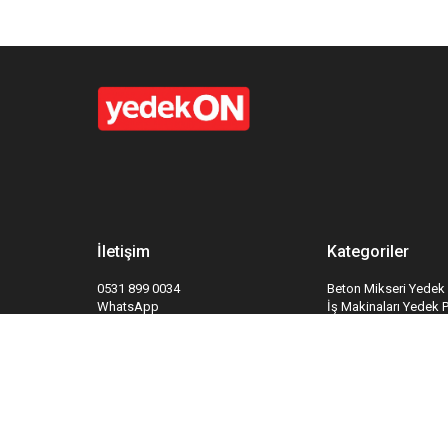
İletişim
Kategoriler
0531 899 0034
Beton Mikseri Yedek 
WhatsApp
İş Makinaları Yedek 
info@yedekon.com
Hidrolik Sistemleri Y
Kapı ve Kapı Sistemle
Yangın Söndürme Sis
Takipte Kal