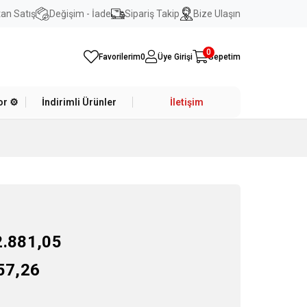
an Satış
Değişim - İade
Sipariş Takip
Bize Ulaşın
0
Favorilerim
0
Üye Girişi
Sepetim
r ⚙️
İndirimli Ürünler
İletişim
2.881,05
57,26