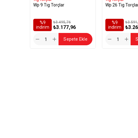
Wp 9 Tig Torçlar
Wp 26 Tig Torçla
%9
₺3.495,76
%9
₺3.591
₺3.177,96
₺3.26
i̇ndirim
i̇ndirim
Sepete Ekle
S