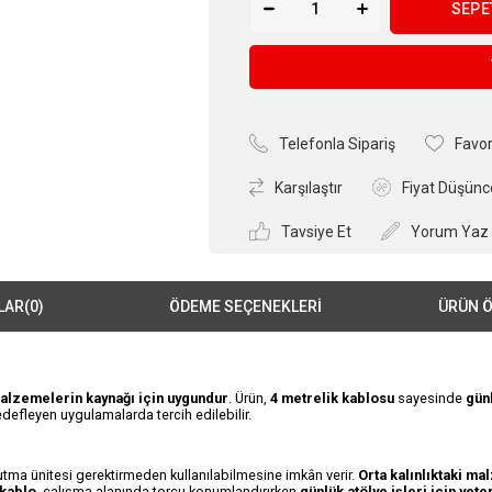
Telefonla Sipariş
Favor
Karşılaştır
Fiyat Düşünc
Tavsiye Et
Yorum Yaz
LAR
(0)
ÖDEME SEÇENEKLERI
ÜRÜN Ö
 malzemelerin kaynağı için uygundur
. Ürün,
4 metrelik kablosu
sayesinde
günl
hedefleyen uygulamalarda tercih edilebilir.
tma ünitesi gerektirmeden kullanılabilmesine imkân verir.
Orta kalınlıktaki ma
 kablo
, çalışma alanında torcu konumlandırırken
günlük atölye işleri için yete