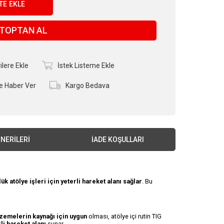
TOPTAN AL
ilere Ekle
İstek Listeme Ekle
e Haber Ver
Kargo Bedava
NERILERI
İADE KOŞULLARI
ük atölye işleri için yeterli hareket alanı sağlar
. Bu
lzemelerin kaynağı için uygun
olması, atölye içi rutin TIG
rli hareket alanı
sunar.