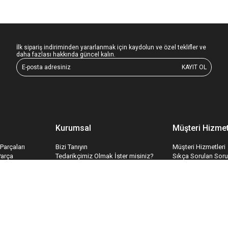
İlk sipariş indiriminden yararlanmak için kaydolun ve özel teklifler ve
daha fazlası hakkında güncel kalın.
KAYIT OL
Kurumsal
Müşteri Hizmet
Parçaları
Bizi Tanıyın
Müşteri Hizmetleri
Parça
Tedarikçimiz Olmak İster misiniz?
Sıkça Sorulan Soru
edek Parçaları
Toptan Satış
Bize Ulaşın
ri
İş Konseptimiz
İletişim Formu
temleri
Hakkımızda
Havale Bildirim Fo
İnsan Kaynakları
Tedarik Kabul For
Kariyer
Mesafeli Satış Sözleşmesi
Gizlilik & Güvenlik