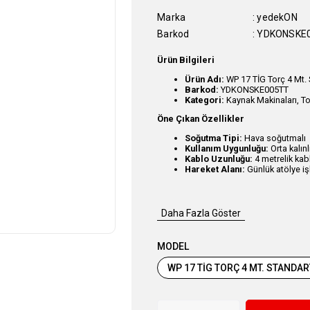
Marka
:
yedekON
Barkod
:
YDKONSKE
Ürün Bilgileri
Ürün Adı:
WP 17 TİG Torç 4 Mt. 
Barkod:
YDKONSKE005TT
Kategori:
Kaynak Makinaları, Tor
Öne Çıkan Özellikler
Soğutma Tipi:
Hava soğutmalı
Kullanım Uygunluğu:
Orta kalın
Kablo Uzunluğu:
4 metrelik kab
Hareket Alanı:
Günlük atölye işl
Daha Fazla Göster
MODEL