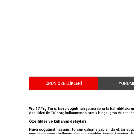
ÜRÜN ÖZELLIKLERI
YORUM
Wp 17 Tig Torç
,
hava soğutmalı
yapısı ile
orta kalınlıktaki
özellikleri ile TIG torç kullanımında pratik bir çalışma düzeni 
Özellikler ve kullanım detayları
Hava soğutmalı
tasarım, torcun çalışma yapısında ek bir soğu
uygulamalarında kullanım alanını destekler. Ayrıca
4 metrelik