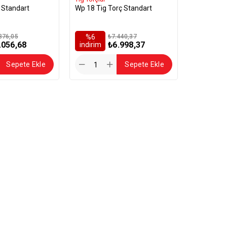
 Standart
Wp 18 Tig Torç Standart
376,05
%6
₺7.440,37
.056,68
₺6.998,37
i̇ndirim
Sepete Ekle
Sepete Ekle