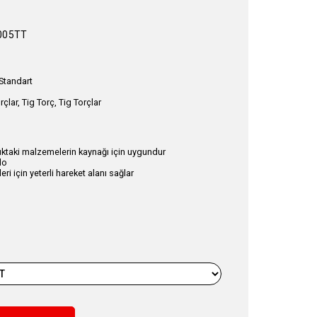
005TT
Standart
çlar, Tig Torç, Tig Torçlar
lıktaki malzemelerin kaynağı için uygundur
lo
eri için yeterli hareket alanı sağlar