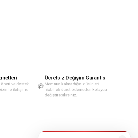
zmetleri
Ücretsiz Değişim Garantisi
, öneri ve destek
Memnun kalmadığınız ürünleri
bizimle iletişime
hiçbir ek ücret ödemeden kolayca
değiştirebilirsiniz.