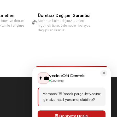
zmetleri
Ücretsiz Değişim Garantisi
, öneri ve destek
Memnun kalmadığınız ürünleri
bizimle iletişime
hiçbir ek ücret ödemeden kolayca
değiştirebilirsiniz.
×
yedekON Destek
👨‍💼
Çevrimiçi
Merhaba! 👋 Yedek parça ihtiyacınız
için size nasıl yardımcı olabiliriz?
💬 Sohbete Başla