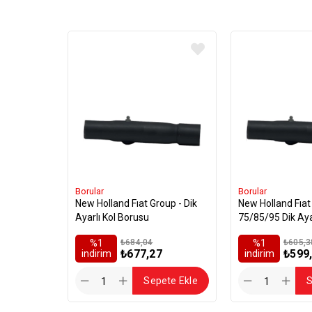
Borular
Borular
New Holland Fıat Group - Dik
New Holland Fıat Group Td
Ayarlı Kol Borusu
75/85/95 Dik Ayar
Boru
%1
₺684,04
%1
₺605,3
₺677,27
₺599
i̇ndirim
i̇ndirim
Sepete Ekle
S