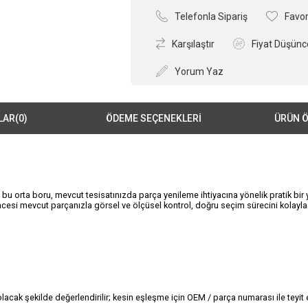
Telefonla Sipariş
Favor
Karşılaştır
Fiyat Düşünc
Yorum Yaz
LAR
(0)
ÖDEME SEÇENEKLERI
ÜRÜN Ö
 orta boru, mevcut tesisatınızda parça yenileme ihtiyacına yönelik pratik bir
esi mevcut parçanızla görsel ve ölçüsel kontrol, doğru seçim sürecini kolaylaşt
ak şekilde değerlendirilir; kesin eşleşme için OEM / parça numarası ile teyit 