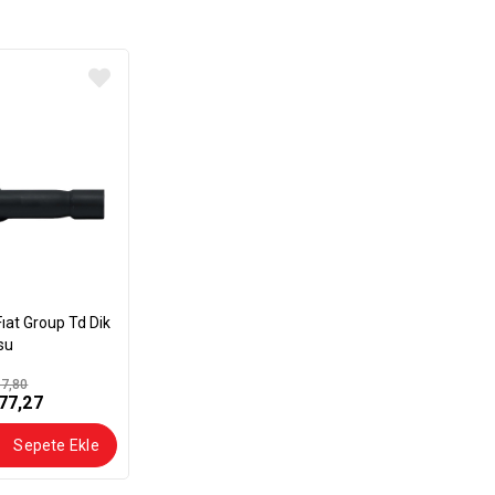
su
7,80
77,27
Sepete Ekle