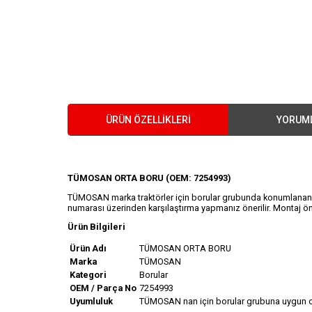
ÜRÜN ÖZELLIKLERI
YORUM
TÜMOSAN ORTA BORU (OEM: 7254993)
TÜMOSAN marka traktörler için borular grubunda konumlanan bu
numarası üzerinden karşılaştırma yapmanız önerilir. Montaj önc
Ürün Bilgileri
Ürün Adı
TÜMOSAN ORTA BORU
Marka
TÜMOSAN
Kategori
Borular
OEM / Parça No
7254993
Uyumluluk
TÜMOSAN nan için borular grubuna uygun olac