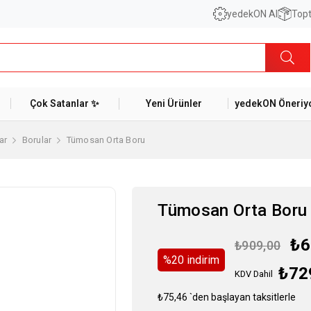
yedekON AI
Topt
Çok Satanlar ✨
Yeni Ürünler
yedekON Öneriyo
ar
Borular
Tümosan Orta Boru
Tümosan Orta Boru
₺6
₺909,00
%
20
i̇ndirim
₺72
KDV Dahil
₺75,46
`den başlayan taksitlerle