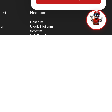
leri
Hesabım
Hesabım
lar
Üyelik Bilgilerim
Sepetim
İade Taleplerim
rmu
Favori Ürünlerim
mu
Sipariş Takip