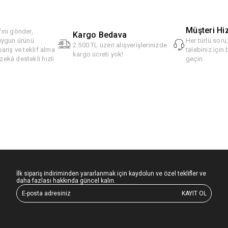
Müşteri Hi
ını gönder,
Kargo Bedava
 uygun ürünü
Her türlü soru
2.500 TL üzeri alışverişlerinizde
pariş ve teklif alma
talebiniz için 
kargo ücreti yok!
ekâ destekli hızlı
geçin.
İlk sipariş indiriminden yararlanmak için kaydolun ve özel teklifler ve
daha fazlası hakkında güncel kalın.
KAYIT OL