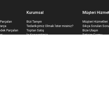
Kurumsal
Müşteri Hizmet
Parçaları
Bizi Tanıyın
Müşteri Hizmetleri
Parça
Tedarikçimiz Olmak İster misiniz?
Sıkça Sorulan Soru
edek Parçaları
Toptan Satış
Bize Ulaşın
ri
İş Konseptimiz
İletişim Formu
temleri
Hakkımızda
Havale Bildirim Fo
İnsan Kaynakları
Tedarik Kabul For
Kariyer
Mesafeli Satış Sözleşmesi
Gizlilik & Güvenlik
Teslimat ve İade
Garanti Koşulları
Ödeme ve Teslimat