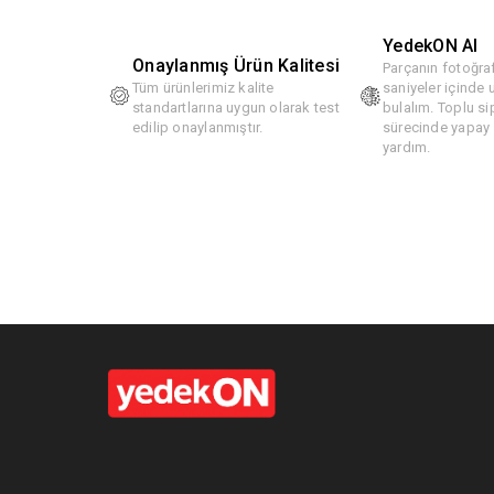
YedekON AI
Onaylanmış Ürün Kalitesi
Parçanın fotoğraf
Tüm ürünlerimiz kalite
saniyeler içinde
standartlarına uygun olarak test
bulalım. Toplu si
edilip onaylanmıştır.
sürecinde yapay z
yardım.