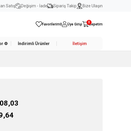
an Satış
Değişim - İade
Sipariş Takip
Bize Ulaşın
0
Favorilerim
0
Üye Girişi
Sepetim
r ⚙️
İndirimli Ürünler
İletişim
08,03
9,64