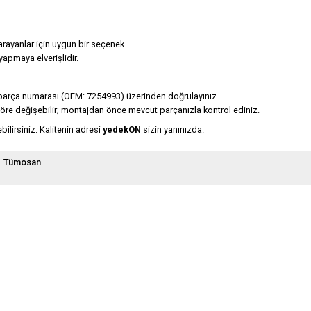
arayanlar için uygun bir seçenek.
apmaya elverişlidir.
parça numarası (OEM: 7254993) üzerinden doğrulayınız.
e göre değişebilir; montajdan önce mevcut parçanızla kontrol ediniz.
ilirsiniz. Kalitenin adresi
yedekON
sizin yanınızda.
Tümosan