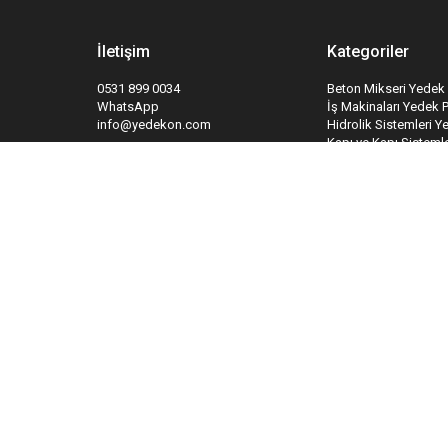
İletişim
Kategoriler
0531 899 0034
Beton Mikseri Yedek 
WhatsApp
İş Makinaları Yedek 
info@yedekon.com
Hidrolik Sistemleri Y
Kapı ve Kapı Sistemle
Yangın Söndürme Sis
Takipte Kal