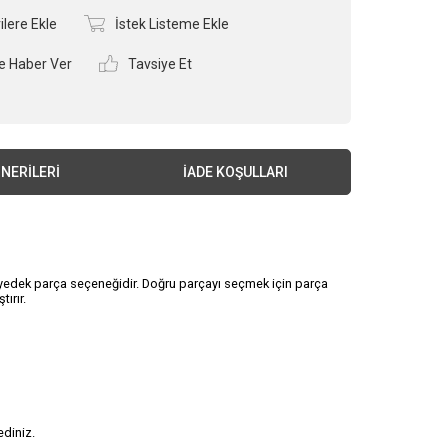
ilere Ekle
İstek Listeme Ekle
e Haber Ver
Tavsiye Et
NERILERI
İADE KOŞULLARI
 yedek parça seçeneğidir. Doğru parçayı seçmek için parça
ırır.
ediniz.