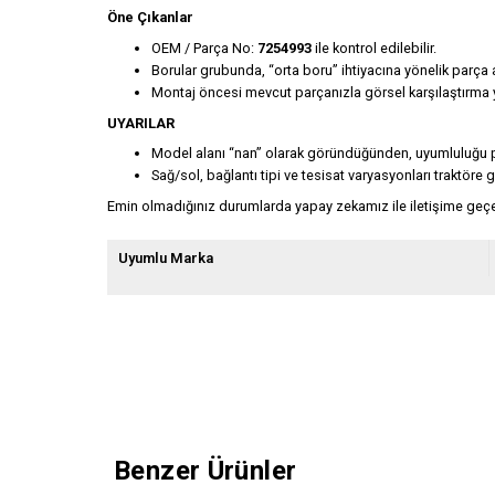
Öne Çıkanlar
OEM / Parça No:
7254993
ile kontrol edilebilir.
Borular grubunda, “orta boru” ihtiyacına yönelik parça 
Montaj öncesi mevcut parçanızla görsel karşılaştırma y
UYARILAR
Model alanı “nan” olarak göründüğünden, uyumluluğu 
Sağ/sol, bağlantı tipi ve tesisat varyasyonları traktör
Emin olmadığınız durumlarda yapay zekamız ile iletişime geçeb
Uyumlu Marka
Benzer Ürünler