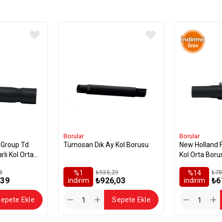
Borular
Borular
Tümosan Dik Ay Kol Borusu
New Holland Fıat Group Td Dik
lı Kol Orta
Kol Orta Boru
8
%1
₺935,29
%14
₺78
,39
₺926,03
₺6
i̇ndirim
i̇ndirim
epete Ekle
Sepete Ekle