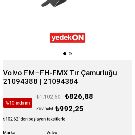
Volvo FM–FH-FMX Tır Çamurluğu
21094388 | 21094384
₺826,88
₺1.102,50
%
10
i̇ndirim
₺992,25
KDV Dahil
₺102,62
`den başlayan taksitlerle
Marka
:
Volvo