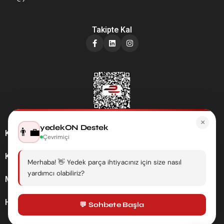
Takipte Kal
×
yedekON Destek
👨‍💼
Kategoriler
Çevrimiçi
Kurumsal
Merhaba! 👋 Yedek parça ihtiyacınız için size nasıl
yardımcı olabiliriz?
Müşteri Hizmetleri
Hesabım
💬 Sohbete Başla