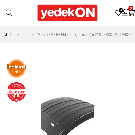
0
0
Volvo FM–FH-FMX Tır Çamurluğu 21094388 | 21094384