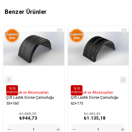
Benzer Ürünler
%10
%10
i̇ndirim
i̇ndirim
Çamurluk ve Aksesuarları
Çamurluk ve Aksesuarları
Çift Lastik Dorse Çamurluğu
Çift Lastik Dorse Çamurluğu
53×160
62×175
₺1.049,70
₺1.261,31
₺944,73
₺1.135,18