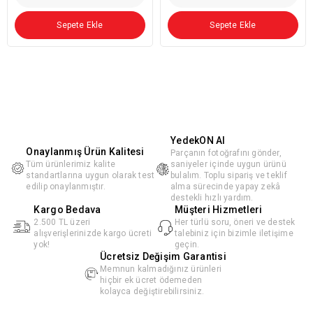
Sepete Ekle
Sepete Ekle
YedekON AI
Onaylanmış Ürün Kalitesi
Parçanın fotoğrafını gönder,
Tüm ürünlerimiz kalite
saniyeler içinde uygun ürünü
standartlarına uygun olarak test
bulalım. Toplu sipariş ve teklif
edilip onaylanmıştır.
alma sürecinde yapay zekâ
destekli hızlı yardım.
Kargo Bedava
Müşteri Hizmetleri
2.500 TL üzeri
Her türlü soru, öneri ve destek
alışverişlerinizde kargo ücreti
talebiniz için bizimle iletişime
yok!
geçin.
Ücretsiz Değişim Garantisi
Memnun kalmadığınız ürünleri
hiçbir ek ücret ödemeden
kolayca değiştirebilirsiniz.