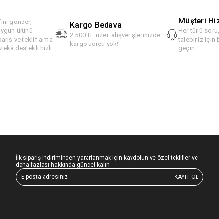
Müşteri Hi
ını gönder,
Kargo Bedava
 uygun ürünü
Her türlü soru
2.500 TL üzeri alışverişlerinizde
pariş ve teklif alma
talebiniz için 
kargo ücreti yok!
ekâ destekli hızlı
geçin.
İlk sipariş indiriminden yararlanmak için kaydolun ve özel teklifler ve
daha fazlası hakkında güncel kalın.
KAYIT OL