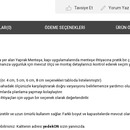
Tavsiye Et
Yorum Yaz
LAR
(0)
ÖDEME SEÇENEKLERI
ÜRÜN Ö
 yer alan Yaprak Menteşe, kapı uygulamalarında menteşe ihtiyacına pratik bir ç
amanıza uygunluk için mevcut ölçü ve montaj detaylarınızı kontrol ederek seçim y
ı (ör. 4 cm, 5 cm, 6 cm, 8 cm seçenekleri tabloda listelenmiştir).
, sahadaki ölçünüzle karşılaştırarak doğru varyasyonu belirlemenize yardımcı olur
alımlarda planlama yapmayı kolaylaştırır.
iyaçları için uygun bir seçenek olarak değerlendirilir.
etilir ve uzun ömürlü kullanım sağlar. Farklı boyut ve kapasitelerde mevcut olan
ilirsiniz. Kalitenin adresi
yedekON
sizin yanınızda.