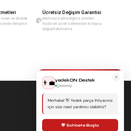
zmetleri
Ücretsiz Değişim Garantisi
, öneri ve destek
Memnun kalmadığınız ürünleri
bizimle iletişime
hiçbir ek ücret ödemeden kolayca
değiştirebilirsiniz.
×
yedekON Destek
👨‍💼
Çevrimiçi
Merhaba! 👋 Yedek parça ihtiyacınız
için size nasıl yardımcı olabiliriz?
💬 Sohbete Başla