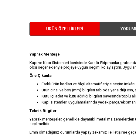
ÜRÜN ÖZELLIKLERI
YORUM
Yaprak Menteşe
Kapı ve Kapı Sistemleri içerisinde Karsör Ekipmanlar grubunda
ölçü seçenekleriyle projeye uygun seçimi kolaylaştırır. Uygul
Öne Çıkanlar
Farklı ürün kodları ve ölçü alternatifleriyle seçim imkân
Ürün cinsi ve boy (mm) bilgileri tabloda yer aldığı için
Kutu içi adet ve kutu ağırlığı bilgileri sayesinde toplu 
Kapı sistemleri uygulamalarında yedek parça/ekipman iht
Teknik Bilgiler
Yaprak menteşeler, genellikle dayanıklı metal malzemelerden ür
seçilmelidir.
Emin olmadığınız durumlarda yapay zekamız ile iletişime geçeb