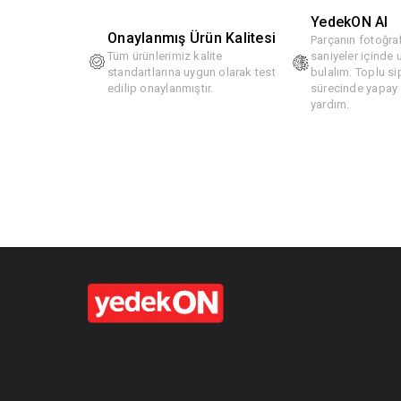
YedekON AI
Onaylanmış Ürün Kalitesi
Parçanın fotoğraf
Tüm ürünlerimiz kalite
saniyeler içinde
standartlarına uygun olarak test
bulalım. Toplu si
edilip onaylanmıştır.
sürecinde yapay z
yardım.