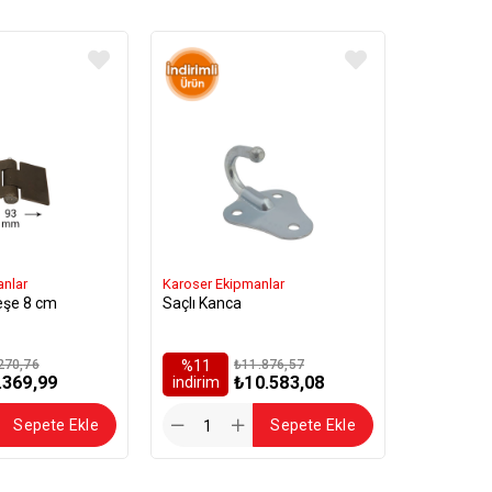
anlar
Karoser Ekipmanlar
eşe 8 cm
Saçlı Kanca
270,76
%11
₺11.876,57
.369,99
₺10.583,08
i̇ndirim
Sepete Ekle
Sepete Ekle