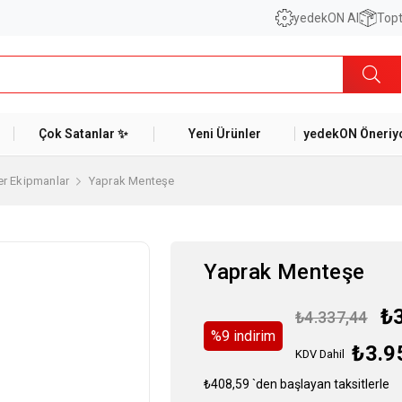
yedekON AI
Topt
Çok Satanlar ✨
Yeni Ürünler
yedekON Öneriyo
er Ekipmanlar
Yaprak Menteşe
Yaprak Menteşe
₺
₺4.337,44
%
9
i̇ndirim
₺3.9
KDV Dahil
₺408,59
`den başlayan taksitlerle