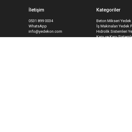
İletişim
Kategoriler
0531 899 0034
Beton Mikseri Yedek 
WhatsApp
İş Makinaları Yedek 
info@yedekon.com
Hidrolik Sistemleri Y
Kapı ve Kapı Sistemle
Yangın Söndürme Sis
Takipte Kal