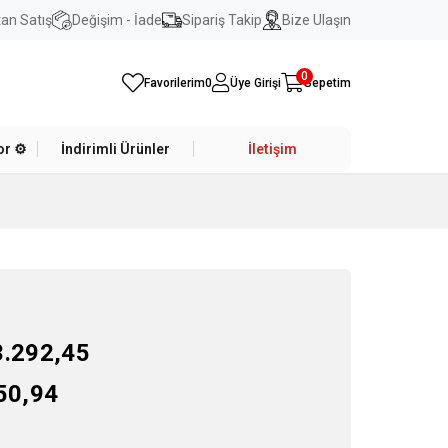
an Satış
Değişim - İade
Sipariş Takip
Bize Ulaşın
0
Favorilerim
0
Üye Girişi
Sepetim
r ⚙️
İndirimli Ürünler
İletişim
3.292,45
50,94