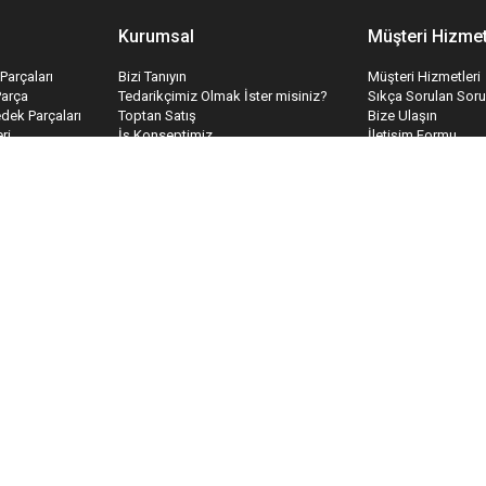
Kurumsal
Müşteri Hizmet
Parçaları
Bizi Tanıyın
Müşteri Hizmetleri
Parça
Tedarikçimiz Olmak İster misiniz?
Sıkça Sorulan Soru
edek Parçaları
Toptan Satış
Bize Ulaşın
ri
İş Konseptimiz
İletişim Formu
temleri
Hakkımızda
Havale Bildirim Fo
İnsan Kaynakları
Tedarik Kabul For
Kariyer
Mesafeli Satış Sözleşmesi
Gizlilik & Güvenlik
Teslimat ve İade
Garanti Koşulları
Ödeme ve Teslimat