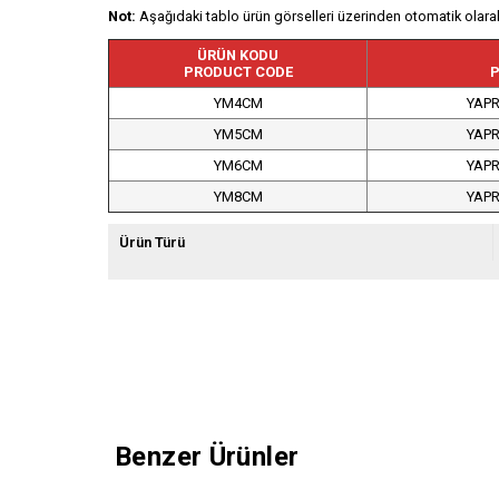
Not:
Aşağıdaki tablo ürün görselleri üzerinden otomatik olarak
ÜRÜN KODU
PRODUCT CODE
P
YM4CM
YAPR
YM5CM
YAPR
YM6CM
YAPR
YM8CM
YAPR
Ürün Türü
Benzer Ürünler