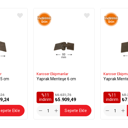
r
Karoser Ekipmanlar
Karoser Ekipm
 5 cm
Yaprak Menteşe 6 cm
Yaprak Ment
,26
%11
₺6.631,76
%11
₺8.
9,24
₺5.909,49
₺7
i̇ndirim
i̇ndirim
epete Ekle
Sepete Ekle