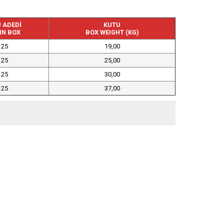
 ADEDİ
KUTU
IN BOX
BOX WEIGHT (KG)
125
19,00
125
25,00
125
30,00
125
37,00