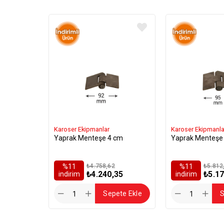
Karoser Ekipmanlar
Karoser Ekipmanla
Yaprak Menteşe 4 cm
Yaprak Menteşe
%11
₺4.758,62
%11
₺5.812
₺4.240,35
₺5.17
i̇ndirim
i̇ndirim
Sepete Ekle
S