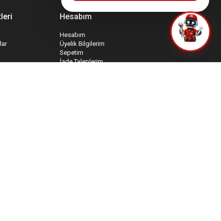
leri
Hesabım
Hesabım
lar
Üyelik Bilgilerim
Sepetim
İade Taleplerim
rmu
Favori Ürünlerim
mu
Sipariş Takip