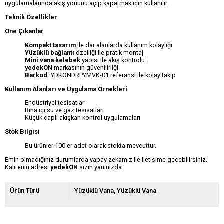
uygulamalarında akış yönünü açıp kapatmak için kullanılır.
Teknik Özellikler
Öne Çıkanlar
Kompakt tasarım
ile dar alanlarda kullanım kolaylığı
Yüzüklü bağlantı
özelliği ile pratik montaj
Mini vana kelebek
yapısı ile akış kontrolü
yedekON
markasının güvenilirliği
Barkod:
YDKONDRPYMVK-01 referansı ile kolay takip
Kullanım Alanları ve Uygulama Örnekleri
Endüstriyel tesisatlar
Bina içi su ve gaz tesisatları
Küçük çaplı akışkan kontrol uygulamaları
Stok Bilgisi
Bu ürünler 100'er adet olarak stokta mevcuttur.
Emin olmadığınız durumlarda yapay zekamız ile iletişime geçebilirsiniz.
Kalitenin adresi
yedekON
sizin yanınızda.
Ürün Türü
Yüzüklü Vana
Yüzüklü Vana