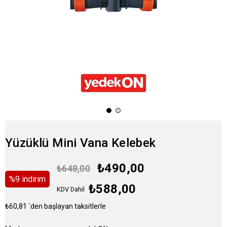
Yüzüklü Mini Vana Kelebek
₺490,00
₺648,00
%
9
i̇ndirim
₺588,00
KDV Dahil
₺60,81
`den başlayan taksitlerle