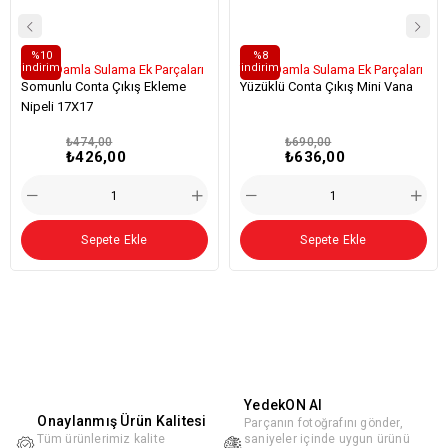
%10
%8
i̇ndirim
i̇ndirim
Yassı Damla Sulama Ek Parçaları
Yassı Damla Sulama Ek Parçaları
Somunlu Conta Çıkış Ekleme
Yüzüklü Conta Çıkış Mini Vana
Nipeli 17X17
₺474,00
₺690,00
₺426,00
₺636,00
Sepete Ekle
Sepete Ekle
YedekON AI
Onaylanmış Ürün Kalitesi
Parçanın fotoğrafını gönder,
Tüm ürünlerimiz kalite
saniyeler içinde uygun ürünü