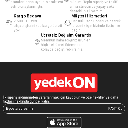
standartlarına uygun olarak test
bulalım. Toplu sipariş ve teklif
edilip onaylanmıştır.
alma sürecinde yapay zekâ
destekli hızlı yardım.
Kargo Bedava
Müşteri Hizmetleri
2.500 TL üzeri
Her türlü soru, öneri ve destek
alışverişlerinizde kargo ücreti
talebiniz için bizimle iletişime
yok!
geçin.
Ücretsiz Değişim Garantisi
Memnun kalmadığınız ürünleri
hiçbir ek ücret ödemeden
kolayca değiştirebilirsiniz.
İlk sipariş indiriminden yararlanmak için kaydolun ve özel teklifler ve daha
fazlası hakkında güncel kalın.
KAYIT OL